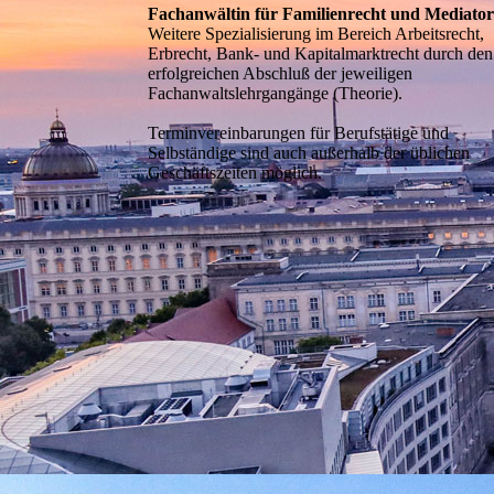
Fachanwältin für Familienrecht und Mediator
Weitere Spezialisierung im Bereich Arbeitsrecht,
Erbrecht, Bank- und Kapitalmarktrecht durch den
erfolgreichen Abschluß der jeweiligen
Fachanwaltslehrgangänge (Theorie).
Terminvereinbarungen für Berufstätige und
Selbständige sind auch außerhalb der üblichen
Geschäftszeiten möglich.