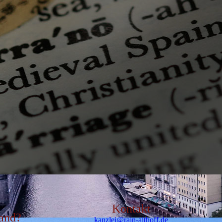
Kontakt
tand?
kanzlei@rain-althoff.de