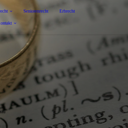
echt
Seniorenrecht
Erbrecht
ontakt
rau