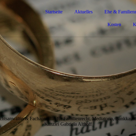
Startseite
Aktuelles
Ehe & Familienr
Kosten
K
chtsanwältin & Fachanwältin für Familienrecht, Mediatorin, Bankkauff
Kanzlei Gabriela Althoff