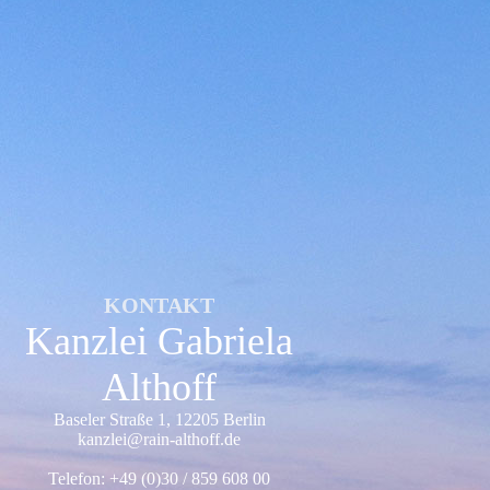
KONTAKT
Kanzlei Gabriela
Althoff
Baseler Straße 1, 12205 Berlin
kanzlei@rain-althoff.de
Telefon: +49 (0)30 / 859 608 00