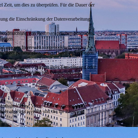
l Zeit, um dies zu überprüfen. Für die Dauer der
hung die Einschränkung der Datenverarbeitung
Geltendmachung von Rechtsansprüchen benötigen,
langen.
nd unseren Interessen vorgenommen werden.
tung Ihrer personenbezogenen Daten zu verlangen.
rung abgesehen – nur mit Ihrer Einwilligung oder
lichen oder juristischen Person oder aus
enthalten keine Viren. Cookies dienen dazu,
echner abgelegt werden und die Ihr Browser