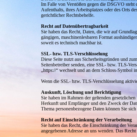
Im Falle von Verstößen gegen die DSGVO steht de
Aufenthalts, ihres Arbeitsplatzes oder des Orts 
gerichtlicher Rechtsbehelfe.
Recht auf Datenübertragbarkeit
Sie haben das Recht, Daten, die wir auf Grundlage
gängigen, maschinenlesbaren Format aushändigen z
soweit es technisch machbar ist.
SSL- bzw. TLS-Verschlüsselung
Diese Seite nutzt aus Sicherheitsgründen und zum
Seitenbetreiber senden, eine SSL- bzw. TLS-Versc
„https://“ wechselt und an dem Schloss-Symbol in
Wenn die SSL- bzw. TLS-Verschlüsselung aktiviert
Auskunft, Löschung und Berichtigung
Sie haben im Rahmen der geltenden gesetzlichen 
Herkunft und Empfänger und den Zweck der Daten
Thema personenbezogene Daten können Sie sich 
Recht auf Einschränkung der Verarbeitung
Sie haben das Recht, die Einschränkung der Vera
angegebenen Adresse an uns wenden. Das Recht au