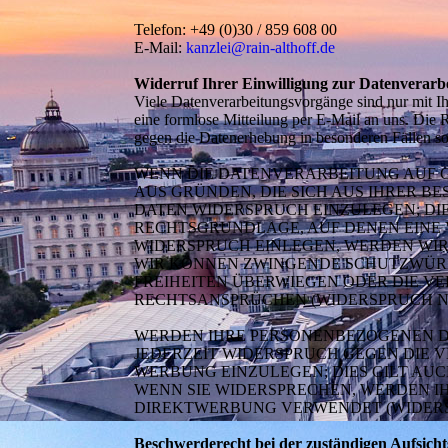
Telefon: +49 (0)30 / 859 608 00
E-Mail:
kanzlei@rain-althoff.de
Widerruf Ihrer Einwilligung zur Datenverarb
Viele Datenverarbeitungsvorgänge sind nur mit Ihr
eine formlose Mitteilung per E-Mail an uns. Die 
gegen die Datenerhebung in besonderen Fällen
WENN DIE DATENVERARBEITUNG AUF GRU
AUS GRÜNDEN, DIE SICH AUS IHRER 
DATEN WIDERSPRUCH EINZULEGEN; DIES
RECHTSGRUNDLAGE, AUF DENEN EINE 
WIDERSPRUCH EINLEGEN, WERDEN WIR
WIR KÖNNEN ZWINGENDE SCHUTZWÜRDI
FREIHEITEN ÜBERWIEGEN ODER DIE 
RECHTSANSPRÜCHEN (WIDERSPRUCH NAC
WERDEN IHRE PERSONENBEZOGENEN DA
JEDERZEIT WIDERSPRUCH GEGEN DIE
WERBUNG EINZULEGEN; DIES GILT AUC
WENN SIE WIDERSPRECHEN, WERDEN 
DIREKTWERBUNG VERWENDET (WIDERSPR
Beschwerderecht bei der zuständigen Aufsich