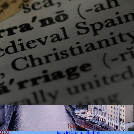
Kontakt
tand?
kanzlei@rain-althoff.de