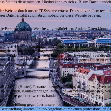
s Sie uns diese mitteilen. Hierbei kann es sich z. B. um Daten handeln
 Website durch unsere IT-Systeme erfasst. Das sind vor allem technisc
eser Daten erfolgt automatisch, sobald Sie diese Website betreten.
reie Bereitstellung der Website zu gewährleisten. Andere Daten können
kunft über Herkunft, Empfänger und Zweck Ihrer gespeicherten persone
ung dieser Daten zu verlangen. Hierzu sowie zu weiteren Fragen zum 
uns wenden. Des Weiteren steht Ihnen ein Beschwerderecht bei der z
inschränkung der Verarbeitung Ihrer personenbezogenen Daten zu verl
kung der Verarbeitung“.
ter gehostet (Hoster). Personenbezogenen Daten, die auf dieser Websit
 um IP-Adressen, Kontaktanfragen, Meta- und Kommunikationsdaten, Ve
ine Website generiert werden, handeln.
Vertragserfüllung gegenüber unseren potenziellen und bestehenden Ku
en Bereitstellung unseres Online-Angebots durch einen professionellen A