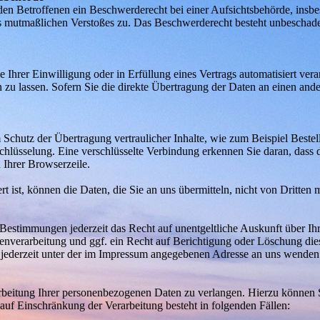
n Betroffenen ein Beschwerderecht bei einer Aufsichtsbehörde, insbe
des mutmaßlichen Verstoßes zu. Das Beschwerderecht besteht unbeschade
 Ihrer Einwilligung oder in Erfüllung eines Vertrags automatisiert verar
u lassen. Sofern Sie die direkte Übertragung der Daten an einen ander
 Schutz der Übertragung vertraulicher Inhalte, wie zum Beispiel Bestel
hlüsselung. Eine verschlüsselte Verbindung erkennen Sie daran, dass d
 Ihrer Browserzeile.
 ist, können die Daten, die Sie an uns übermitteln, nicht von Dritten 
Bestimmungen jederzeit das Recht auf unentgeltliche Auskunft über I
verarbeitung und ggf. ein Recht auf Berichtigung oder Löschung die
jederzeit unter der im Impressum angegebenen Adresse an uns wenden
rbeitung Ihrer personenbezogenen Daten zu verlangen. Hierzu können S
f Einschränkung der Verarbeitung besteht in folgenden Fällen: