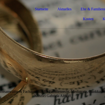
Startseite
Aktuelles
Ehe & Familienr
Kosten
K
chtsanwältin & Fachanwältin für Familienrecht, Mediatorin, Bankkauff
Kanzlei Gabriela Althoff