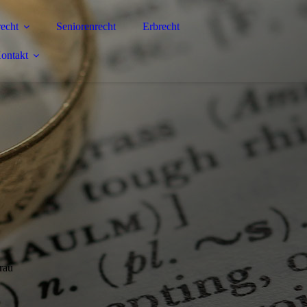
echt
Seniorenrecht
Erbrecht
ontakt
rau