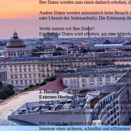
Ihre Daten werden zum einen dadurch erhoben, das
Andere Daten werden automatisch beim Besuch der
oder Uhrzeit des Seitenaufrufs). Die Erfassung di
Wofür nutzen wir Ihre Daten?
Ein Teil der Daten wird erhoben, um eine fehlerf
werden.
Welche Rechte haben Sie bezüglich Ihrer Daten?
Sie haben jederzeit das Recht unentgeltlich Aus
außerdem ein Recht, die Berichtigung oder Lösch
unter der im Impressum angegebenen Adresse an 
Sie das Recht, unter bestimmten Umständen die E
Datenschutzerklärung unter „Recht auf Einschrän
2. Hosting
Externes Hosting
Diese Website wird bei einem externen Dienstleis
Hosters gespeichert. Hierbei kann es sich v. a.
Webseitenzugriffe und sonstige Daten, die über e
Der Einsatz des Hosters erfolgt zum Zwecke der 
Interesse einer sicheren, schnellen und effizient