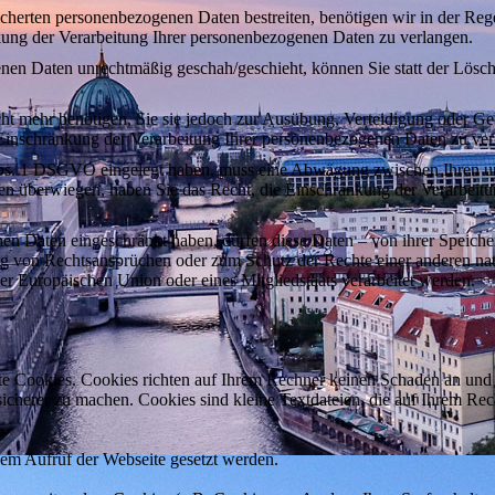
icherten personenbezogenen Daten bestreiten, benötigen wir in der Rege
kung der Verarbeitung Ihrer personenbezogenen Daten zu verlangen.
nen Daten unrechtmäßig geschah/geschieht, können Sie statt der Lösc
ht mehr benötigen, Sie sie jedoch zur Ausübung, Verteidigung oder 
 Einschränkung der Verarbeitung Ihrer personenbezogenen Daten zu ver
Abs. 1 DSGVO eingelegt haben, muss eine Abwägung zwischen Ihren u
ssen überwiegen, haben Sie das Recht, die Einschränkung der Verarbei
en Daten eingeschränkt haben, dürfen diese Daten – von ihrer Speiche
von Rechtsansprüchen oder zum Schutz der Rechte einer anderen natür
der Europäischen Union oder eines Mitgliedstaats verarbeitet werden.
nte Cookies. Cookies richten auf Ihrem Rechner keinen Schaden an und 
 sicherer zu machen. Cookies sind kleine Textdateien, die auf Ihrem R
dem Aufruf der Webseite gesetzt werden.