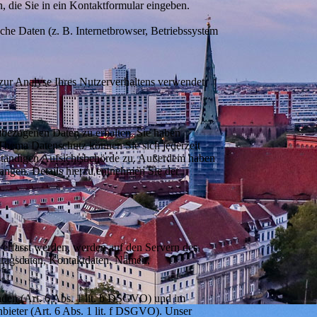
, die Sie in ein Kontaktformular eingeben.
he Daten (z. B. Internetbrowser, Betriebssystem
 zur Analyse Ihres Nutzerverhaltens verwendet
nbezogenen Daten zu erhalten. Sie haben
Thema Datenschutz können Sie sich jederzeit
uständigen Aufsichtsbehörde zu. Außerdem haben
angen. Details hierzu entnehmen Sie der
e erfasst werden, werden auf den Servern des
rtragsdaten, Kontaktdaten, Namen,
nden (Art. 6 Abs. 1 lit. b DSGVO) und im
nbieter (Art. 6 Abs. 1 lit. f DSGVO). Unser