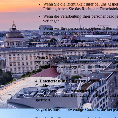
Wenn Sie die Richtigkeit Ihrer bei uns gespe
Prüfung haben Sie das Recht, die Einschrän
Wenn die Verarbeitung Ihrer personenbezoge
verlangen.
Wenn wir Ihre personenbezogenen Daten nic
haben Sie das Recht, statt der Löschung die
Wenn Sie einen Widerspruch nach Art. 21 
Solange noch nicht feststeht, wessen Intere
Wenn Sie die Verarbeitung Ihrer personenbezogen
zur Geltendmachung, Ausübung oder Verteidigung 
Gründen eines wichtigen öffentlichen Interesses 
4. Datenerfassung auf dieser Website
Cookies
Die Internetseiten verwenden teilweise so genan
unser Angebot nutzerfreundlicher, effektiver und
speichert.
Es gibt technisch notwendige Cookies, die bei je