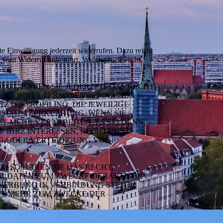
te Einwilligung jederzeit widerrufen. Dazu reicht
bt vom Widerruf unberührt. Widerspruchsrecht
LGT, HABEN SIE JEDERZEIT DAS RECHT,
ITUNG IHRER PERSONENBEZOGENEN
ZTES PROFILING. DIE JEWEILIGE
ENSCHUTZERKLÄRUNG. WENN SIE
 MEHR VERARBEITEN, ES SEI DENN,
 IHRE INTERESSEN, RECHTE UND
G ODER VERTEIDIGUNG VON
 SO HABEN SIE DAS RECHT,
ER DATEN ZUM ZWECKE DERARTIGER
TWERBUNG IN VERBINDUNG STEHT.
HT MEHR ZUM ZWECKE DER