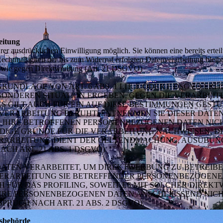
eitung
er ausdrücklichen Einwilligung möglich. Sie können eine bereits erteil
Rechtmäßigkeit der bis zum Widerruf erfolgten Datenverarbeitung blei
 sowie gegen Direktwerbung (Art. 21 DSGVO)
NDLAGE VON ART. 6 ABS. 1 LIT. E ODER F DSGVO ERFO
BESONDEREN SITUATION ERGEBEN, GEGEN DIE VERARBE
 GILT AUCH FÜR EIN AUF DIESE BESTIMMUNGEN GESTÜT
VERARBEITUNG BERUHT, ENTNEHMEN SIE DIESER DAT
 IHRE BETROFFENEN PERSONENBEZOGENEN DATEN NICHT
GE GRÜNDE FÜR DIE VERARBEITUNG NACHWEISEN, DIE
VERARBEITUNG DIENT DER GELTENDMACHUNG, AUSÜBUN
H ART. 21 ABS. 1 DSGVO).
TEN VERARBEITET, UM DIREKTWERBUNG ZU BETREIBEN,
 VERARBEITUNG SIE BETREFFENDER PERSONENBEZOGEN
H FÜR DAS PROFILING, SOWEIT ES MIT SOLCHER DIREK
IHRE PERSONENBEZOGENEN DATEN ANSCHLIESSEND NIC
UCH NACH ART. 21 ABS. 2 DSGVO).
tsbehörde